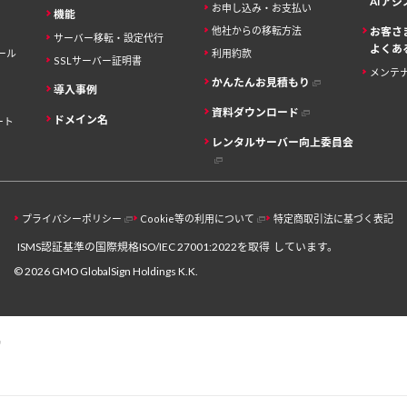
AIア
お申し込み・お支払い
機能
他社からの移転方法
お客さ
サーバー移転・設定代行
よくあ
ール
利用約款
SSLサーバー証明書
メンテ
かんたんお見積もり
導入事例
資料ダウンロード
ドメイン名
ート
レンタルサーバー向上委員会
プライバシーポリシー
Cookie等の利用について
特定商取引法に基づく表記
ISMS認証基準の国際規格ISO/IEC 27001:2022を取得
しています。
© 2026 GMO GlobalSign Holdings K.K.