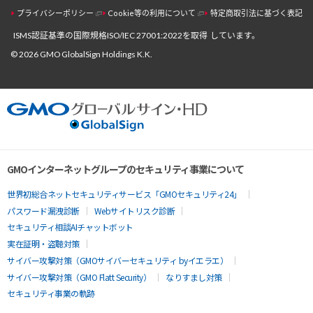
プライバシーポリシー
Cookie等の利用について
特定商取引法に基づく表記
ISMS認証基準の国際規格ISO/IEC 27001:2022を取得
しています。
© 2026 GMO GlobalSign Holdings K.K.
GMOインターネットグループのセキュリティ事業について
世界初総合ネットセキュリティサービス「GMOセキュリティ24」
パスワード漏洩診断
Webサイトリスク診断
セキュリティ相談AIチャットボット
実在証明・盗聴対策
サイバー攻撃対策（GMOサイバーセキュリティ byイエラエ）
サイバー攻撃対策（GMO Flatt Security）
なりすまし対策
セキュリティ事業の軌跡