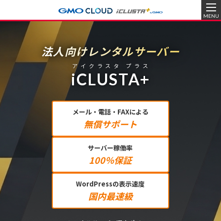
MENU
法人向けレンタルサーバー
アイクラスタ プラス
iCLUSTA+
メール・電話・FAXによる
無償サポート
サーバー稼働率
100％保証
WordPressの表示速度
国内最速級