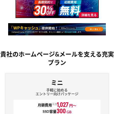
貴社のホームページ&メールを支える充実
プラン
ミニ
手軽に始める
エントリー向けパッケージ
1,027
※1
月額費用
円～
300
SSD容量
GB