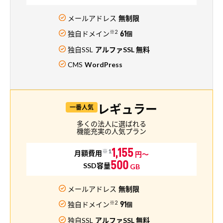
メールアドレス
無制限
※2
独自ドメイン
61
個
独自SSL
アルファSSL 無料
CMS
WordPress
レギュラー
一番人気
多くの法人に選ばれる
機能充実の人気プラン
1,155
※1
月額費用
円～
500
SSD容量
GB
メールアドレス
無制限
※2
独自ドメイン
91
個
独自SSL
アルファSSL 無料