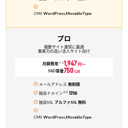
CMS
WordPress,MovableType
プロ
複数サイト運営に最適
集客力の高い法人サイト向け
1,947
※1
月額費用
円～
750
SSD容量
GB
メールアドレス
無制限
※2
独自ドメイン
121
個
独自SSL
アルファSSL 無料
CMS
WordPress,MovableType