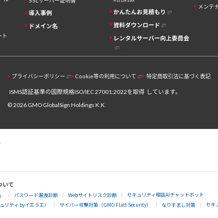
SSLサーバー証明書
メンテ
かんたんお見積もり
導入事例
資料ダウンロード
ドメイン名
ート
レンタルサーバー向上委員会
プライバシーポリシー
Cookie等の利用について
特定商取引法に基づく表記
ISMS認証基準の国際規格ISO/IEC 27001:2022を取得
しています。
© 2026 GMO GlobalSign Holdings K.K.
ついて
セキュリティ相談AIチャットボット
」
パスワード漏洩診断
Webサイトリスク診断
セキ
リティ byイエラエ）
サイバー攻撃対策（GMO Flatt Security）
なりすまし対策