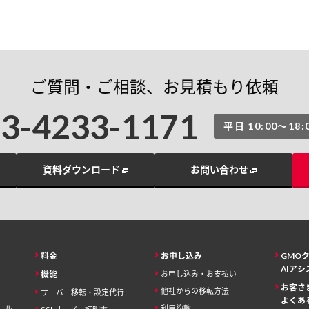
ご質問・ご相談、お見積もり依頼
03-4233-1171
平日 10:00〜18:
資料ダウンロード
お問い合わせ
料金
お申し込み
GMO
AIア
機能
お申し込み・お支払い
お客さ
他社からの移転方法
サーバー移転・設定代行
よくあ
ール
利用約款