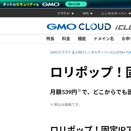
無料診断
クラウド
VPS
レンタルサーバー
特長
料金
機能
ドメイン名
お申
GMOクラウド 法人向けレンタルサーバーiCLUSTA+ TO
ロリポップ！固
※
月額539円
で、どこからでも
※ 税込み価格です。
ロリポップ！固定IP