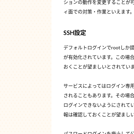
アプリケーション設定など
ションの動作を変更することが
ィ面での対策・作業といえます
定常業務として確認すべき事
１）ログチェック
SSH設定
２）アップデートチェック
デフォルトログインでrootしか
レンタルサーバーでやること
が有効化されています。この場合
おくことが望ましいとされてい
まとめ
サービスによってはログイン専用
されることもあります。その場合に
ログインできないようにされて
報は確認しておくことが望まし
パスワードログインを廃止して