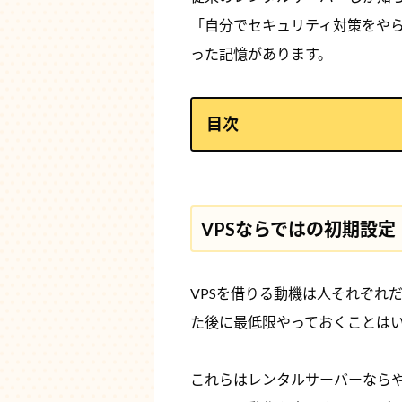
「自分でセキュリティ対策をや
った記憶があります。
目次
VPSならではの初期設定
SSH設定
VPSならではの初期設定
ポート変更
管理者権限（sudoなど）の
VPSを借りる動機は人それぞれ
た後に最低限やっておくことは
log監視用の設定
iptablesの設定
これらはレンタルサーバーならや