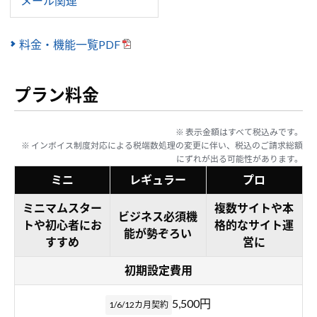
メール関連
料金・機能一覧PDF
プラン料金
※ 表示金額はすべて税込みです。
※ インボイス制度対応による税端数処理の変更に伴い、税込のご請求総額
にずれが出る可能性があります。
ミニ
レギュラー
プロ
ミニマムスター
複数サイトや本
ビジネス必須機
トや初心者にお
格的なサイト運
能が勢ぞろい
すすめ
営に
初期設定費用
5,500円
1/6/12カ月契約