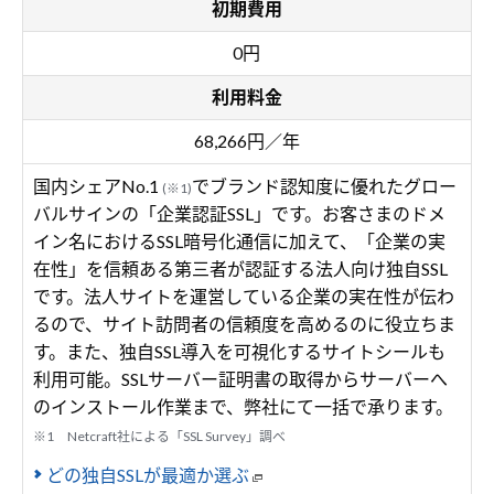
初期費用
0円
利用料金
68,266円／年
国内シェアNo.1
でブランド認知度に優れたグロー
(※1)
バルサインの「企業認証SSL」です。お客さまのドメ
イン名におけるSSL暗号化通信に加えて、「企業の実
在性」を信頼ある第三者が認証する法人向け独自SSL
です。法人サイトを運営している企業の実在性が伝わ
るので、サイト訪問者の信頼度を高めるのに役立ちま
す。また、独自SSL導入を可視化するサイトシールも
利用可能。SSLサーバー証明書の取得からサーバーへ
のインストール作業まで、弊社にて一括で承ります。
※1 Netcraft社による「SSL Survey」調べ
どの独自SSLが最適か選ぶ