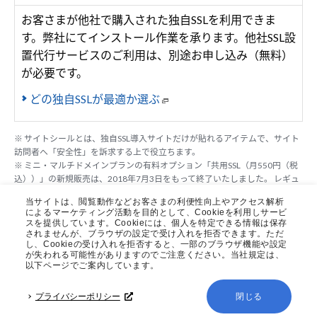
お客さまが他社で購入された独自SSLを利用できま
す。弊社にてインストール作業を承ります。他社SSL設
置代行サービスのご利用は、別途お申し込み（無料）
が必要です。
どの独自SSLが最適か選ぶ
※ サイトシールとは、独自SSL導入サイトだけが貼れるアイテムで、サイト
訪問者へ「安全性」を訴求する上で役立ちます。
※ ミニ・マルチドメインプランの有料オプション「共用SSL（月550円（税
込））」の新規販売は、2018年7月3日をもって終了いたしました。 レギュ
ラー・プロプランは、標準装備されています。
当サイトは、閲覧動作などお客さまの利便性向上やアクセス解析
※1 Netcraft社による「SSL Survey」調べ
によるマーケティング活動を目的として、Cookieを利用しサービ
スを提供しています。Cookieには、個人を特定できる情報は保存
されませんが、ブラウザの設定で受け入れを拒否できます。ただ
し、Cookieの受け入れを拒否すると、一部のブラウザ機能や設定
が失われる可能性がありますのでご注意ください。当社規定は、
メール関連
以下ページでご案内しています。
機能を確認する
プライバシーポリシー
閉じる
※ 表示金額はすべて税込みです。