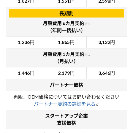
1,027
円
1,551
円
2,598
円
長期割
月額費用 6カ月契約
※1
（年間一括払い）
1,236
円
1,865
円
3,122
円
月額費用 1カ月契約
※1
（月払い）
1,446
円
2,179
円
3,646
円
パートナー価格
再販、OEM価格についてはお問い合わせください
パートナー契約の詳細を見る
スタートアップ企業
支援価格