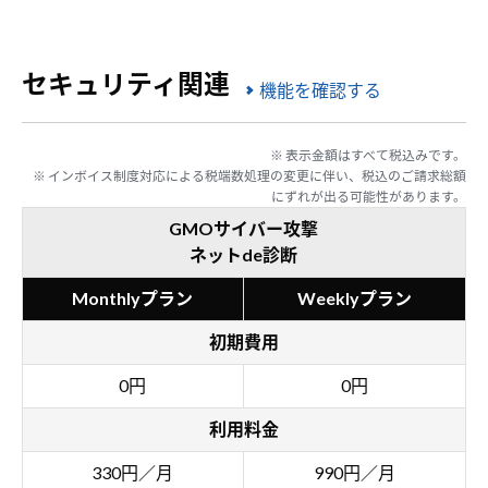
セキュリティ関連
機能を確認する
※ 表示金額はすべて税込みです。
※ インボイス制度対応による税端数処理の変更に伴い、税込のご請求総額
にずれが出る可能性があります。
GMOサイバー攻撃
ネットde診断
Monthlyプラン
Weeklyプラン
初期費用
0円
0円
利用料金
330円／月
990円／月